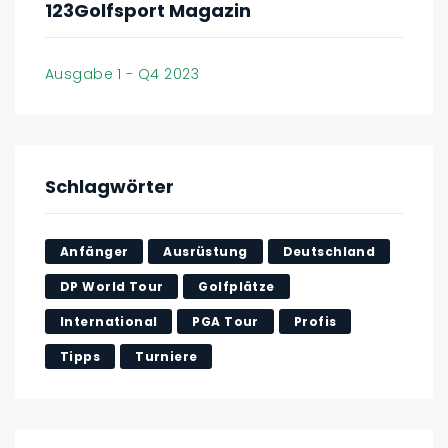
123Golfsport Magazin
Ausgabe 1 - Q4 2023
Schlagwörter
Anfänger
Ausrüstung
Deutschland
DP World Tour
Golfplätze
International
PGA Tour
Profis
Tipps
Turniere