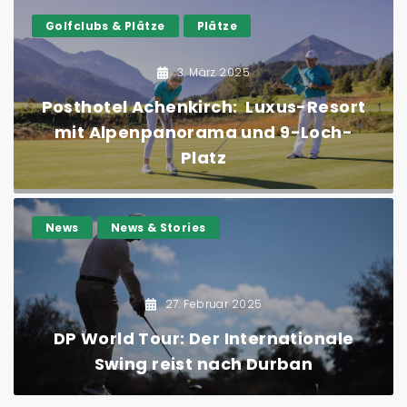
Golfclubs & Plätze
Plätze
3. März 2025
Posthotel Achenkirch: Luxus-Resort
mit Alpenpanorama und 9-Loch-
Platz
News
News & Stories
27. Februar 2025
DP World Tour: Der Internationale
Swing reist nach Durban