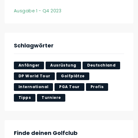
Ausgabe 1 - Q4 2023
Schlagwörter
Anfänger
Ausrüstung
Deutschland
DP World Tour
Golfplätze
International
PGA Tour
Profis
Tipps
Turniere
Finde deinen Golfclub