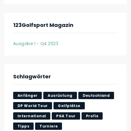
123Golfsport Magazin
Ausgabe 1 - Q4 2023
Schlagwörter
Anfänger
Ausrüstung
Deutschland
DP World Tour
Golfplätze
International
PGA Tour
Profis
Tipps
Turniere