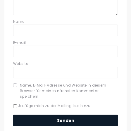
Name
E-mail
Website
Name, E-Mail-Adresse und Website in diesem
Browser für meinen nächsten Kommentar
speichern.
Ja, füge mich zu der Mailingliste hinzu!