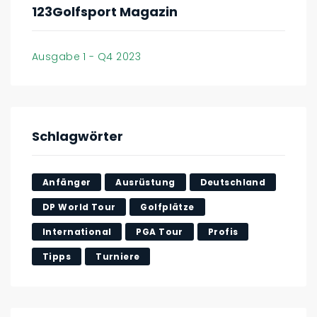
123Golfsport Magazin
Ausgabe 1 - Q4 2023
Schlagwörter
Anfänger
Ausrüstung
Deutschland
DP World Tour
Golfplätze
International
PGA Tour
Profis
Tipps
Turniere