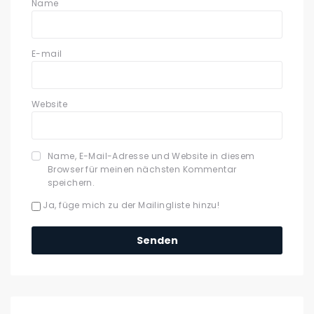
Name
E-mail
Website
Name, E-Mail-Adresse und Website in diesem
Browser für meinen nächsten Kommentar
speichern.
Ja, füge mich zu der Mailingliste hinzu!