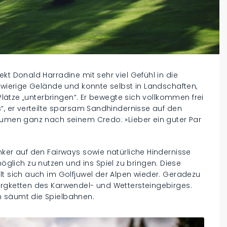
kt Donald Harradine mit sehr viel Gefühl in die
chwierige Gelände und konnte selbst in Landschaften,
 Plätze „unterbringen“. Er bewegte sich vollkommen frei
s“, er verteilte sparsam Sandhindernisse auf den
Bäumen ganz nach seinem Credo: »Lieber ein guter Par
nker auf den Fairways sowie natürliche Hindernisse
lich zu nutzen und ins Spiel zu bringen. Diese
lt sich auch im Golfjuwel der Alpen wieder. Geradezu
ergketten des Karwendel- und Wettersteingebirges.
n säumt die Spielbahnen.