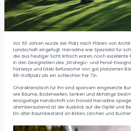
Vor 50 Jahren wurde der Platz nach Plänen von Archite
Landschaft eingefügt. Harradine war Spezialist für s
die aus heutiger Sicht kritisch waren, noch exzellente
in den Designstilen des „Strategic- und Penal-Design
Fairways und blieb Befürworter von gut platzierten 
69-Golfplatz als ein schlechter Par 72«.
Charakteristisch für ihn sind sparsam eingesetzte Bu
wie Bäume, Bodenwellen, Senken und Abhänge bestmög
einzigartige Handschrift von Donald Harradine spiege
atemberaubend ist der Ausblick auf die Gipfel und B
Ein alter Baumbestand an Birken, Lärchen und Buche