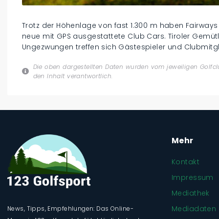
Trotz der Höhenlage von fast 1.300 m haben Fairways 
neue mit GPS ausgestattete Club Cars. Tiroler Gemütl
Ungezwungen treffen sich Gästespieler und Clubmitgl
Die oben dargestellten Daten wurden vom jeweiligen Golfclu
den Inhalt verantwortlich.
Mehr
Kontakt
Impressum
Mediathek
Mediadaten
News, Tipps, Empfehlungen: Das Online-