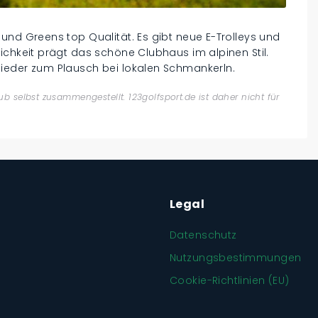
und Greens top Qualität. Es gibt neue E-Trolleys und
ichkeit prägt das schöne Clubhaus im alpinen Stil.
ieder zum Plausch bei lokalen Schmankerln.
b selbst zusammengestellt. 123golfsport.de ist daher nicht für
Legal
Datenschutz
Nutzungsbestimmungen
Cookie-Richtlinien (EU)