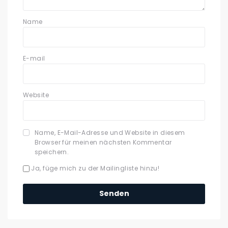
Name
E-mail
Website
Name, E-Mail-Adresse und Website in diesem
Browser für meinen nächsten Kommentar
speichern.
Ja, füge mich zu der Mailingliste hinzu!