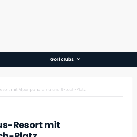
Golfclubs
Deutschland
Österreich
Resort mit Alpenpanorama und 9-Loch-Platz
Schweiz
us-Resort mit
h-Platz