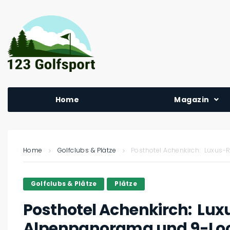
Home
Magazin
Home
Golfclubs & Plätze
Posthotel Achenkirch: Luxus-
Golfclubs & Plätze
Plätze
Posthotel Achenkirch: Lux
Alpenpanorama und 9-Loc