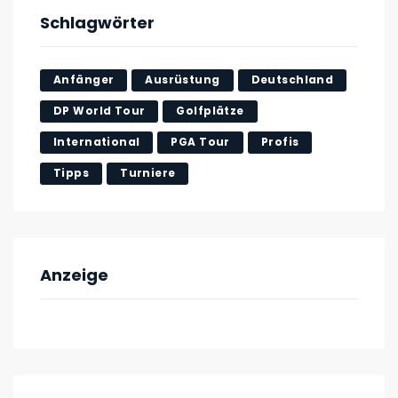
Schlagwörter
Anfänger
Ausrüstung
Deutschland
DP World Tour
Golfplätze
International
PGA Tour
Profis
Tipps
Turniere
Anzeige