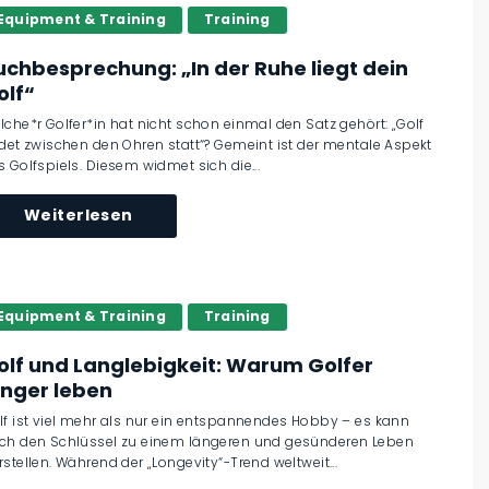
Equipment & Training
Training
uchbesprechung: „In der Ruhe liegt dein
olf“
lche*r Golfer*in hat nicht schon einmal den Satz gehört: „Golf
ndet zwischen den Ohren statt“? Gemeint ist der mentale Aspekt
s Golfspiels. Diesem widmet sich die...
Weiterlesen
Equipment & Training
Training
olf und Langlebigkeit: Warum Golfer
änger leben
lf ist viel mehr als nur ein entspannendes Hobby – es kann
ch den Schlüssel zu einem längeren und gesünderen Leben
rstellen. Während der „Longevity“-Trend weltweit...