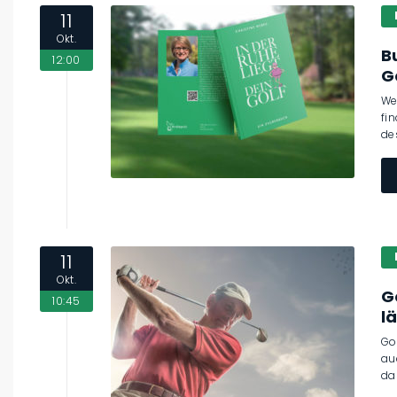
11
Okt.
B
12:00
G
We
fi
de
11
Okt.
G
10:45
l
Go
au
da