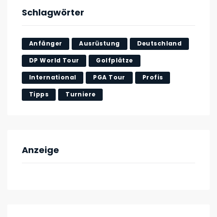
Schlagwörter
Anfänger
Ausrüstung
Deutschland
DP World Tour
Golfplätze
International
PGA Tour
Profis
Tipps
Turniere
Anzeige