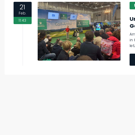
21
Feb.
U
11:43
G
Am
in
le