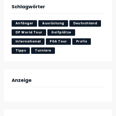
Schlagwörter
Anfänger
Ausrüstung
Deutschland
DP World Tour
Golfplätze
International
PGA Tour
Profis
Tipps
Turniere
Anzeige