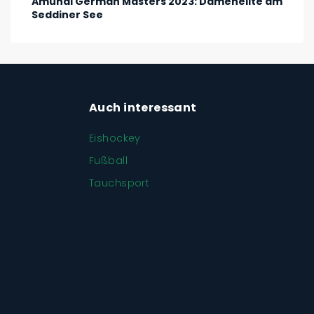
Amundi German Masters 2023: Damenelite am
Seddiner See
Auch interessant
Eishockey
Fußball
Tauchsport