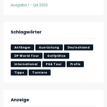
Ausgabe 1 - Q4 2023
Schlagwörter
Anfänger
Ausrüstung
Deutschland
DP World Tour
Golfplätze
International
PGA Tour
Profis
Tipps
Turniere
Anzeige