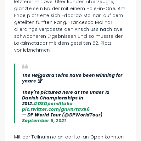
letzterer mit zwei 69er Runden überzeugte,
glänzte sein Bruder mit einem Hole-in-One. Am
Ende platzierte sich Edoardo Molinari auf dem
geteilten fünften Rang. Francesco Molinari
allerdings verpasste den Anschluss nach zwei
schwächeren Ergebnissen und so musste der
Lokalmatador mit dem geteilten 52. Platz
vorliebnehmen.
The Højgaard twins have been winning for
years 🏆
They're pictured here at the under 12
Danish Championships in
2012.
#DSOpendItalia
pic.twitter.com/gnHn7taxK6
— DP World Tour (@DPWorldTour)
September 5, 2021
Mit der Teilnahme an der Italian Open konnten