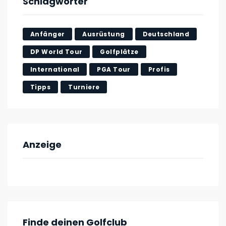
Schlagwörter
Anfänger
Ausrüstung
Deutschland
DP World Tour
Golfplätze
International
PGA Tour
Profis
Tipps
Turniere
Anzeige
Finde deinen Golfclub