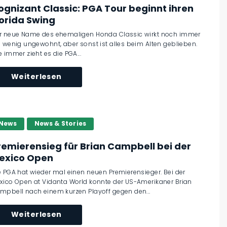
ognizant Classic: PGA Tour beginnt ihren
lorida Swing
r neue Name des ehemaligen Honda Classic wirkt noch immer
n wenig ungewohnt, aber sonst ist alles beim Alten geblieben.
e immer zieht es die PGA...
Weiterlesen
News
News & Stories
remierensieg für Brian Campbell bei der
exico Open
e PGA hat wieder mal einen neuen Premierensieger. Bei der
xico Open at Vidanta World konnte der US-Amerikaner Brian
mpbell nach einem kurzen Playoff gegen den...
Weiterlesen