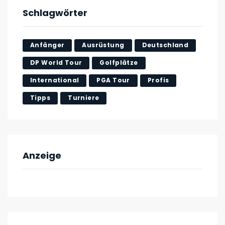
Schlagwörter
Anfänger
Ausrüstung
Deutschland
DP World Tour
Golfplätze
International
PGA Tour
Profis
Tipps
Turniere
Anzeige