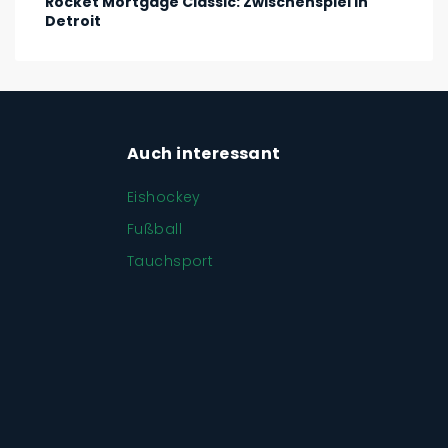
Rocket Mortgage Classic: Zwischenspiel in
Detroit
Auch interessant
Eishockey
Fußball
Tauchsport