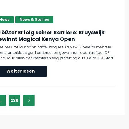
News
News & Stories
rößter Erfolg seiner Karriere: Kruyswijk
ewinnt Magical Kenya Open
 seiner Profilaufbahn hatte Jacques Kruyswijk bereits mehrere
ents unterklassiger Turnierserien gewonnen, doch auf der DP
rld Tour blieb der Premierensieg jahrelang aus. Beim 139. Start...
Weiterlesen
…
235