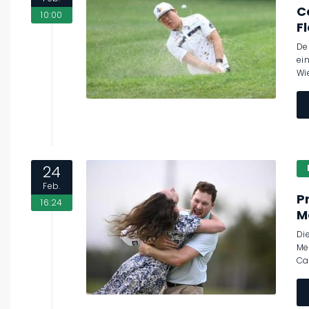
C
10:00
F
De
ei
Wi
24
Feb.
P
16:24
M
Di
Me
Ca