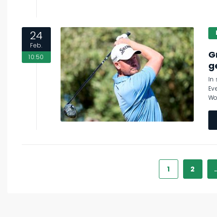
24
Feb.
G
10:50
g
In
Ev
Wo
1
2