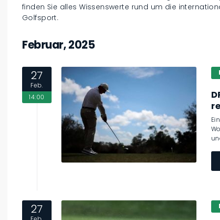
finden Sie alles Wissenswerte rund um die internati
Golfsport.
Februar, 2025
27
Feb.
D
14:00
r
Ei
Wo
un
27
Feb.