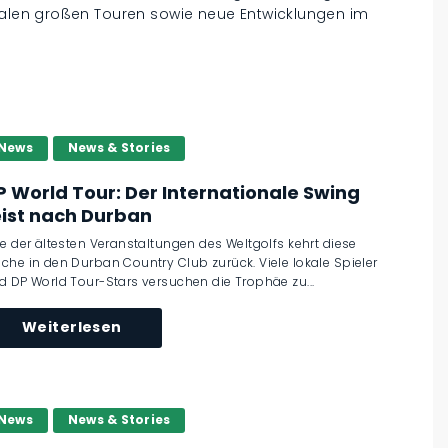
onalen großen Touren sowie neue Entwicklungen im
News
News & Stories
P World Tour: Der Internationale Swing
eist nach Durban
ne der ältesten Veranstaltungen des Weltgolfs kehrt diese
che in den Durban Country Club zurück. Viele lokale Spieler
d DP World Tour-Stars versuchen die Trophäe zu...
Weiterlesen
News
News & Stories