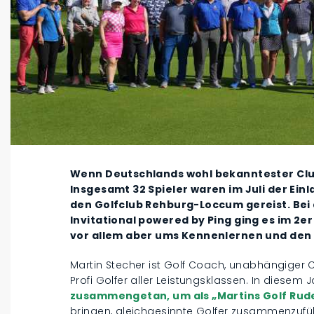
Wenn Deutschlands wohl bekanntester Club
Insgesamt 32 Spieler waren im Juli der Ein
den Golfclub Rehburg-Loccum gereist. Bei
Invitational powered by Ping ging es im 2e
vor allem aber ums Kennenlernen und den
Martin Stecher ist Golf Coach, unabhängiger 
Profi Golfer aller Leistungsklassen. In diesem 
zusammengetan, um als „Martins Golf Rud
bringen, gleichgesinnte Golfer zusammenzuf