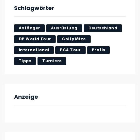
Schlagwörter
Anfänger
Ausrüstung
Deutschland
DP World Tour
Golfplätze
International
PGA Tour
Profis
Tipps
Turniere
Anzeige