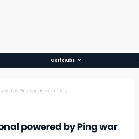
Golfclubs
Deutschland
Österreich
wered by Ping war ein voller Erfolg
Schweiz
ional powered by Ping war