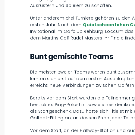
Ausrüstern und Spielern zu schaffen.
Unter anderem drei Turniere gehören zu den 
ersten Jahr. Nach dem
Quietscheentchen Cup
Invitational im Golfclub Rehburg-Loccum das z
dem Martins Golf Rudel Masters ihr Finale finde
Bunt gemischte Teams
Die meisten zweier-Teams waren bunt zusamm
lernten sich erst auf dem ersten Abschlag ke
erreicht: neue Verbindungen zwischen Golfern
Bereits vor dem Start wurden die Teilnehmer g
besticktes Ping-Poloshirt sowie eines der ik
als Startgeschenk. Dazu hatte sich Titleist mi
Golfball-Fitting an, an dessen Ende jeder Teiln
Vor dem Start, an der Halfway-Station und au