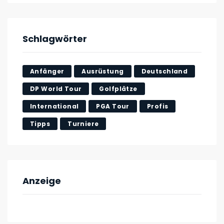
Schlagwörter
Anfänger
Ausrüstung
Deutschland
DP World Tour
Golfplätze
International
PGA Tour
Profis
Tipps
Turniere
Anzeige