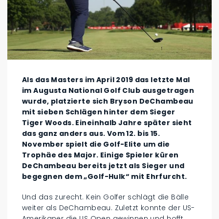
Als das Masters im April 2019 das letzte Mal
im Augusta National Golf Club ausgetragen
wurde, platzierte sich Bryson DeChambeau
mit sieben Schlägen hinter dem Sieger
Tiger Woods. Eineinhalb Jahre später sieht
das ganz anders aus. Vom 12. bis 15.
November spielt die Golf-Elite um die
Trophäe des Major. Einige Spieler küren
DeChambeau bereits jetzt als Sieger und
begegnen dem „Golf-Hulk“ mit Ehrfurcht.
Und das zurecht. Kein Golfer schlägt die Bälle
weiter als DeChambeau. Zuletzt konnte der US-
Amerikaner die US Open gewinnen und hofft