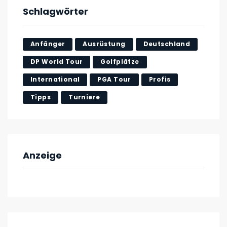
Schlagwörter
Anfänger
Ausrüstung
Deutschland
DP World Tour
Golfplätze
International
PGA Tour
Profis
Tipps
Turniere
Anzeige