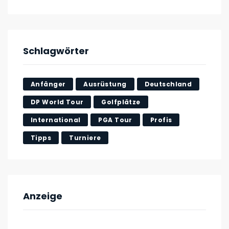
Schlagwörter
Anfänger
Ausrüstung
Deutschland
DP World Tour
Golfplätze
International
PGA Tour
Profis
Tipps
Turniere
Anzeige