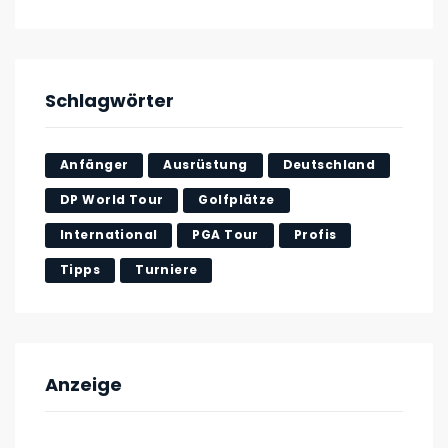
Schlagwörter
Anfänger
Ausrüstung
Deutschland
DP World Tour
Golfplätze
International
PGA Tour
Profis
Tipps
Turniere
Anzeige