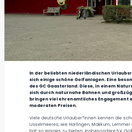
In der beliebten niederländischen Urlaubs
sich einige schöne Golfanlagen. Eine beso
des GC Gaasterland. Diese, in einem Natu
sich durch naturnahe Bahnen und großzügi
bringen viel ehrenamtliches Engagement e
moderaten Preisen.
Viele deutsche Urlauber*innen kennen die sch
IJsselmeeres, wie Harlingen, Makkum, Lemmer 
hat so einiges zu bieten. Insbesondere für Gol