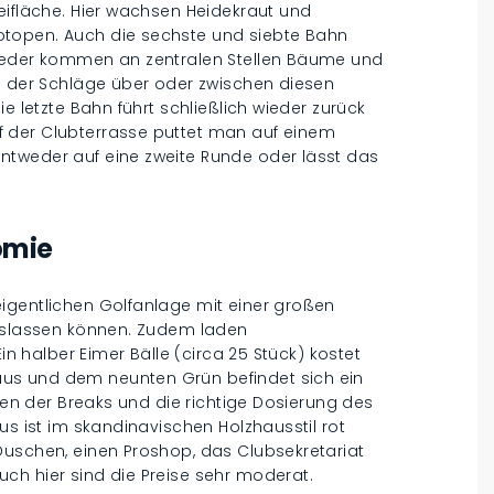
eifläche. Hier wachsen Heidekraut und
topen. Auch die sechste und siebte Bahn
Wieder kommen an zentralen Stellen Bäume und
ng der Schläge über oder zwischen diesen
e letzte Bahn führt schließlich wieder zurück
 der Clubterrasse puttet man auf einem
ntweder auf eine zweite Runde oder lässt das
omie
igentlichen Golfanlage mit einer großen
auslassen können. Zudem laden
Ein halber Eimer Bälle (circa 25 Stück) kostet
us und dem neunten Grün befindet sich ein
nnen der Breaks und die richtige Dosierung des
us ist im skandinavischen Holzhausstil rot
Duschen, einen Proshop, das Clubsekretariat
ch hier sind die Preise sehr moderat.