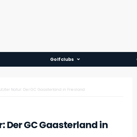
Golfclubs
Deutschland
Österreich
tzter Natur: Der GC Gaasterland in Friesland
Schweiz
r: Der GC Gaasterland in