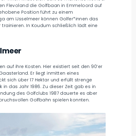
den Flevoland die Golfbaan in Emmeloord auf
gehobene Position führt zu einem
sga am IJsselmeer können Golfer*innen das
trainieren. In Koudum schließlich lädt eine
elmeer
f ihre Kosten. Hier existiert seit den 90’er
aasterland. Er liegt inmitten eines
t sich über 17 Hektar und erfüllt strenge
in das Jahr 1986. Zu dieser Zeit gab es in
ündung des Golfclubs 1987 dauerte es aber
nspruchsvollen Golfbahn spielen konnten.