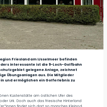
region Friesland am IJsselmeer befinden
nders interessante ist die 9-Loch-Golfbahn
rschutzgebiet gelegene Anlage, zeichnet
ge Übungsanlagen aus. Die Mitglieder
in und ermöglichen ein Golferlebnis zu
önen Küstenstätte am östlichen Ufer des
oder Urk. Doch auch das friesische Hinterland
fer*innen findet sich dort so manches Kleinod.