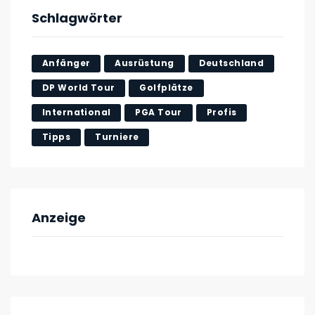
Schlagwörter
Anfänger
Ausrüstung
Deutschland
DP World Tour
Golfplätze
International
PGA Tour
Profis
Tipps
Turniere
Anzeige