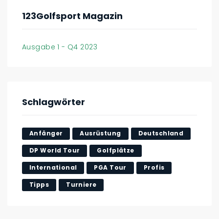
123Golfsport Magazin
Ausgabe 1 - Q4 2023
Schlagwörter
Anfänger
Ausrüstung
Deutschland
DP World Tour
Golfplätze
International
PGA Tour
Profis
Tipps
Turniere