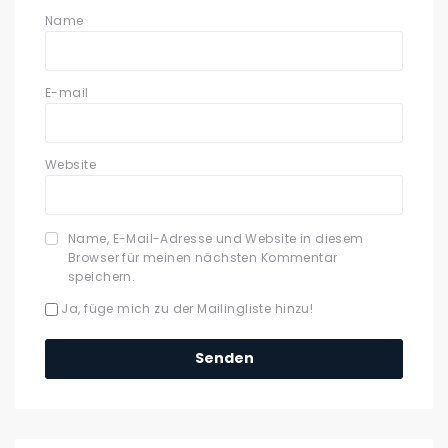
Name
E-mail
Website
Name, E-Mail-Adresse und Website in diesem
Browser für meinen nächsten Kommentar
speichern.
Ja, füge mich zu der Mailingliste hinzu!