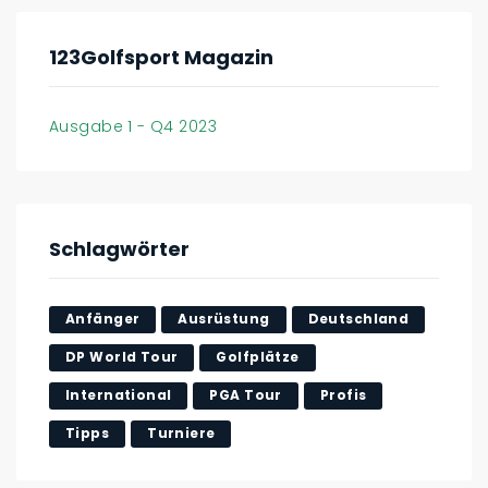
123Golfsport Magazin
Ausgabe 1 - Q4 2023
Schlagwörter
Anfänger
Ausrüstung
Deutschland
DP World Tour
Golfplätze
International
PGA Tour
Profis
Tipps
Turniere