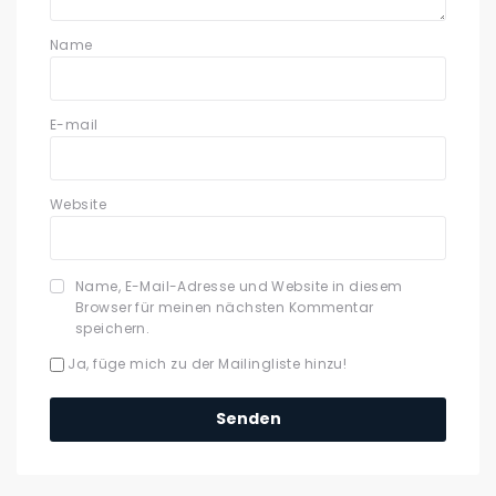
Name
E-mail
Website
Name, E-Mail-Adresse und Website in diesem
Browser für meinen nächsten Kommentar
speichern.
Ja, füge mich zu der Mailingliste hinzu!