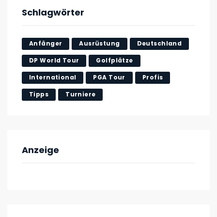
Schlagwörter
Anfänger
Ausrüstung
Deutschland
DP World Tour
Golfplätze
International
PGA Tour
Profis
Tipps
Turniere
Anzeige