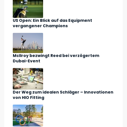
US Open: Ein Blick auf das Equipment
vergangener Champions
McIlroy bezwingt Reed bei verzögertem
Dubai-Event
Der Weg zum idealen Schläger – Innovationen
von HIO Fitting