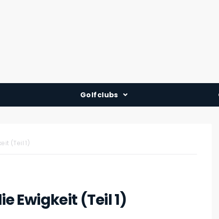
Golfclubs
Deutschland
Österreich
t (Teil 1)
Schweiz
Ewigkeit (Teil 1)