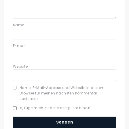
Name
E-mail
Website
Name, E-Mail-Adresse und Website in diesem
Browser für meinen nächsten Kommentar
speichern.
Ja, füge mich zu der Mailingliste hinzu!