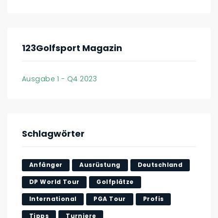
123Golfsport Magazin
Ausgabe 1 - Q4 2023
Schlagwörter
Anfänger
Ausrüstung
Deutschland
DP World Tour
Golfplätze
International
PGA Tour
Profis
Tipps
Turniere