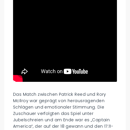
Das Match zwischen Patrick Reed und Rory
McIlroy war geprägt von herausragenden
Schlägen und emotionaler Stimmung. Die
Zuschauer verfolgten das Spiel unter
Jubelschreien und am Ende war es „Captain
America“, der auf der 18 gewann und den 17:11-