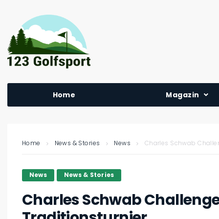
Home
Magazin
Home
News & Stories
News
Charles Schwab Challen
News
News & Stories
Charles Schwab Challenge
Traditionsturnier