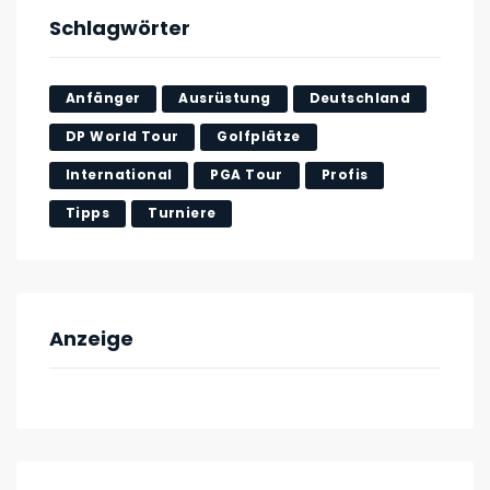
Schlagwörter
Anfänger
Ausrüstung
Deutschland
DP World Tour
Golfplätze
International
PGA Tour
Profis
Tipps
Turniere
Anzeige