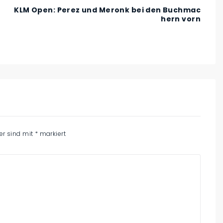
KLM Open: Perez und Meronk bei den Buchmac
hern vorn
der sind mit
*
markiert