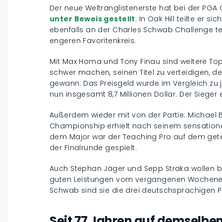
Der neue Weltranglistenerste hat bei der PG
unter Beweis gestellt
. In Oak Hill teilte er s
ebenfalls an der Charles Schwab Challenge te
engeren Favoritenkreis.
Mit Max Homa und Tony Finau sind weitere Top
schwer machen, seinen Titel zu verteidigen, de
gewann. Das Preisgeld wurde im Vergleich zu
nun insgesamt 8,7 Millionen Dollar. Der Sieger e
Außerdem wieder mit von der Partie: Michael B
Championship erhielt nach seinem sensationel
dem Major war der Teaching Pro auf dem geteil
der Finalrunde gespielt.
Auch Stephan Jäger und Sepp Straka wollen b
guten Leistungen vom vergangenen Wochene
Schwab sind sie die drei deutschsprachigen Pr
Seit 77 Jahren auf demselben