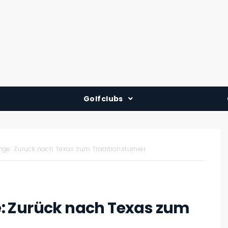
Golfclubs
Deutschland
Österreich
ge: Zurück nach Texas zum Traditionsturnier
Schweiz
: Zurück nach Texas zum