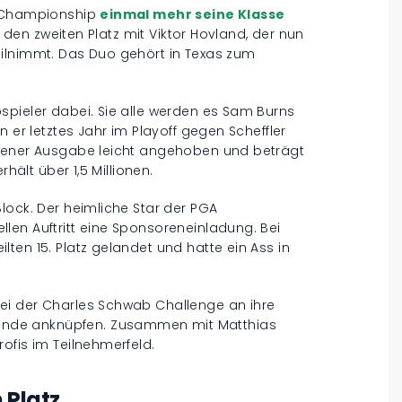
A Championship
einmal mehr seine Klasse
ich den zweiten Platz mit Viktor Hovland, der nun
ilnimmt. Das Duo gehört in Texas zum
spieler dabei. Sie alle werden es Sam Burns
n er letztes Jahr im Playoff gegen Scheffler
 jener Ausgabe leicht angehoben und beträgt
rhält über 1,5 Millionen.
lock. Der heimliche Star der PGA
len Auftritt eine Sponsoreneinladung. Bei
ten 15. Platz gelandet und hatte ein Ass in
ei der Charles Schwab Challenge an ihre
nde anknüpfen. Zusammen mit Matthias
ofis im Teilnehmerfeld.
 Platz