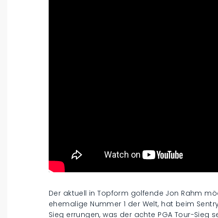
Der aktuell in Topform golfende Jon Rahm mö
ehemalige Nummer 1 der Welt, hat beim Sent
Sieg errungen, was der achte PGA Tour-Sieg sein