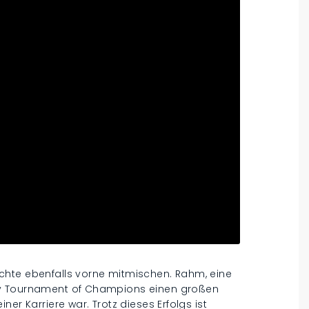
chte ebenfalls vorne mitmischen. Rahm, eine
ry Tournament of Champions einen großen
er Karriere war. Trotz dieses Erfolgs ist