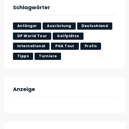
Schlagwörter
Anfänger
Ausrüstung
Deutschland
DP World Tour
Golfplätze
International
PGA Tour
Profis
Tipps
Turniere
Anzeige