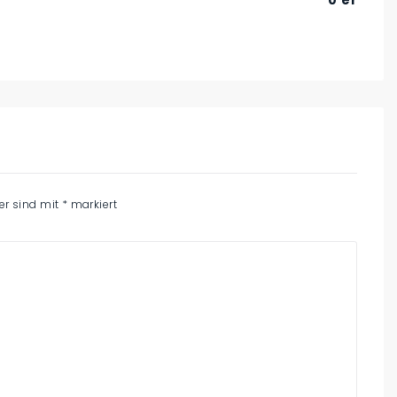
0’er
der sind mit
*
markiert