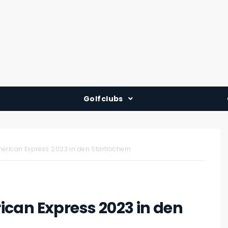
Golfclubs
Deutschland
Österreich
erican Express 2023 in den Startlöchern
Schweiz
can Express 2023 in den