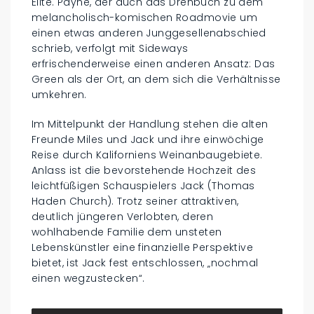
Elite. Payne, der auch das Drehbuch zu dem
melancholisch-komischen Roadmovie um
einen etwas anderen Junggesellenabschied
schrieb, verfolgt mit Sideways
erfrischenderweise einen anderen Ansatz: Das
Green als der Ort, an dem sich die Verhältnisse
umkehren.
Im Mittelpunkt der Handlung stehen die alten
Freunde Miles und Jack und ihre einwöchige
Reise durch Kaliforniens Weinanbaugebiete.
Anlass ist die bevorstehende Hochzeit des
leichtfüßigen Schauspielers Jack (Thomas
Haden Church). Trotz seiner attraktiven,
deutlich jüngeren Verlobten, deren
wohlhabende Familie dem unsteten
Lebenskünstler eine finanzielle Perspektive
bietet, ist Jack fest entschlossen, „nochmal
einen wegzustecken“.