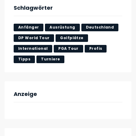
Schlagwörter
Anfänger
Ausrüstung
Deutschland
DP World Tour
Golfplätze
International
PGA Tour
Profis
Tipps
Turniere
Anzeige