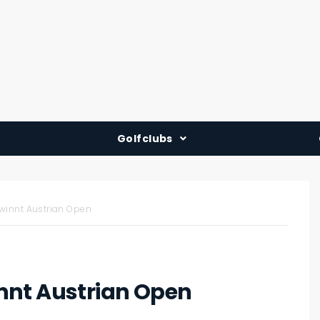
Golfclubs
Deutschland
Österreich
winnt Austrian Open
Schweiz
nnt Austrian Open