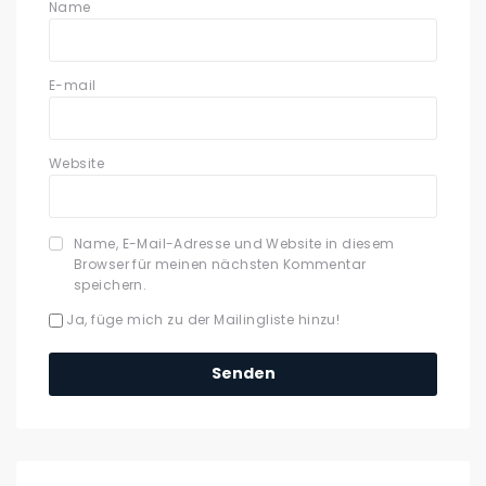
Name
E-mail
Website
Name, E-Mail-Adresse und Website in diesem
Browser für meinen nächsten Kommentar
speichern.
Ja, füge mich zu der Mailingliste hinzu!