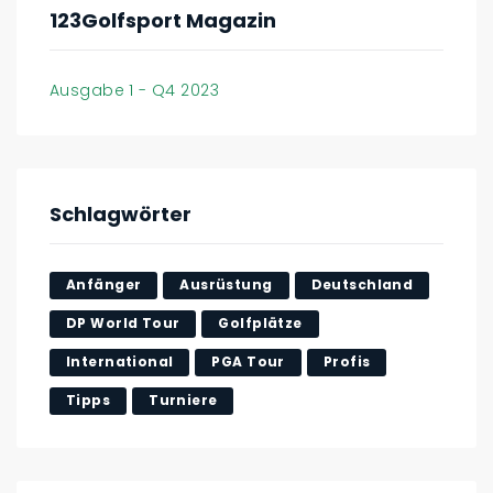
123Golfsport Magazin
Ausgabe 1 - Q4 2023
Schlagwörter
Anfänger
Ausrüstung
Deutschland
DP World Tour
Golfplätze
International
PGA Tour
Profis
Tipps
Turniere