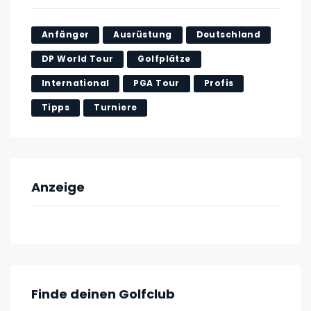
Anfänger
Ausrüstung
Deutschland
DP World Tour
Golfplätze
International
PGA Tour
Profis
Tipps
Turniere
Anzeige
Finde deinen Golfclub