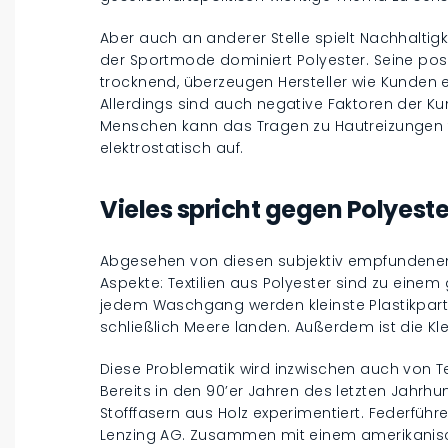
Aber auch an anderer Stelle spielt Nachhaltigk
der Sportmode dominiert Polyester. Seine posi
trocknend, überzeugen Hersteller wie Kunden 
Allerdings sind auch negative Faktoren der Ku
Menschen kann das Tragen zu Hautreizungen fü
elektrostatisch auf.
Vieles spricht gegen Polyeste
Abgesehen von diesen subjektiv empfundenen 
Aspekte: Textilien aus Polyester sind zu einem g
jedem Waschgang werden kleinste Plastikpartik
schließlich Meere landen. Außerdem ist die Kl
Diese Problematik wird inzwischen auch von Tei
Bereits in den 90’er Jahren des letzten Jahr
Stofffasern aus Holz experimentiert. Federführ
Lenzing AG. Zusammen mit einem amerikanische