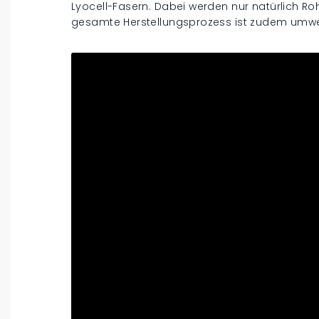
Lyocell-Fasern. Dabei werden nur natürlich Roh
gesamte Herstellungsprozess ist zudem umwel