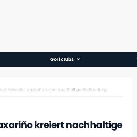
Golfclubs
Deutschland
Österreich
eue Polyester: paxariño kreiert nachhaltige Golfkleidung
Schweiz
axariño kreiert nachhaltige