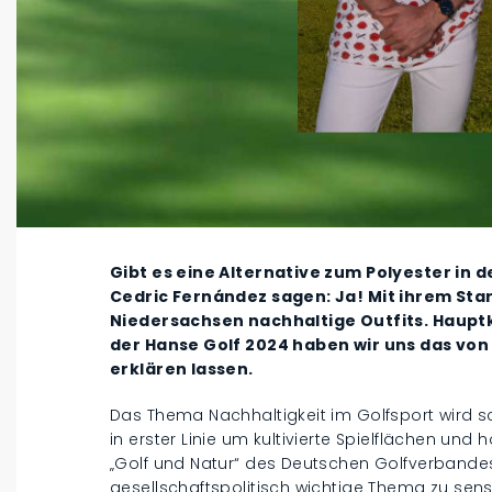
Gibt es eine Alternative zum Polyester in 
Cedric Fernández sagen: Ja! Mit ihrem Sta
Niedersachsen nachhaltige Outfits. Hauptk
der Hanse Golf 2024 haben wir uns das vo
erklären lassen.
Das Thema Nachhaltigkeit im Golfsport wird sc
in erster Linie um kultivierte Spielflächen u
„Golf und Natur“ des Deutschen Golfverbandes, 
gesellschaftspolitisch wichtige Thema zu sensib