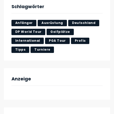
Schlagwörter
Anfänger
Ausrüstung
Deutschland
DP World Tour
Golfplätze
International
PGA Tour
Profis
Tipps
Turniere
Anzeige