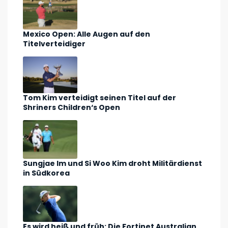
Mexico Open: Alle Augen auf den
Titelverteidiger
Tom Kim verteidigt seinen Titel auf der
Shriners Children‘s Open
Sungjae Im und Si Woo Kim droht Militärdienst
in Südkorea
Es wird heiß und früh: Die Fortinet Australian