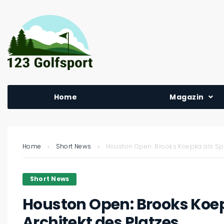
Home
Magazin
Home
Short News
Houston Open: Brooks Koepka als Spie
Short News
Houston Open: Brooks Koep
Architekt des Platzes