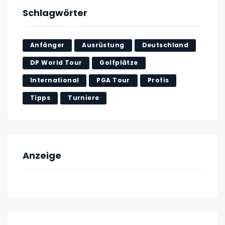
Schlagwörter
Anfänger
Ausrüstung
Deutschland
DP World Tour
Golfplätze
International
PGA Tour
Profis
Tipps
Turniere
Anzeige