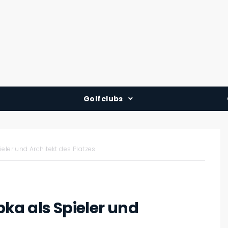
Golfclubs
Deutschland
Österreich
ler und Architekt des Platzes
Schweiz
ka als Spieler und