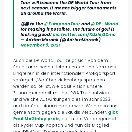
Tour will become the DP World Tour from
next season. It means bigger tournaments
all around the world.
👏🏽 to the
@EuropeanTour
and
@DP_World
for making it possible. The future of golf is
looking good!
pic.twitter.com/XdzIej2Dmo
— Adrian Meronk (@AdrianMeronk)
November 9, 2021
Auch die DP World Tour zeigt sich von dem
Saudi-arabischen Unternehmen und Normans
Eingreifen in den internationalen Profigolfsport
verärgert. „Worüber vielmehr gesprochen
werden sollte, ist, wie positiv sich unsere
Zusammenarbeit mit der PGA Tour entwickelt
und welche Auswirkungen dies im Jahr 2023
und darüber hinaus haben wird. Wir haben uns
gemeinsam gegen die Saudis verbündet“,
gibt
Paul McGinley preis
, der in der Vergangenheit
als Ryder Cup-Kapitän und nun als Mitglied
des DP World Tour-Vorstands fungiert.