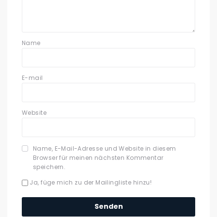
Name
E-mail
Website
Name, E-Mail-Adresse und Website in diesem
Browser für meinen nächsten Kommentar
speichern.
Ja, füge mich zu der Mailingliste hinzu!