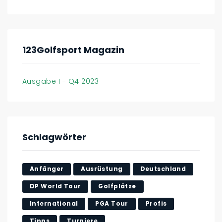
123Golfsport Magazin
Ausgabe 1 - Q4 2023
Schlagwörter
Anfänger
Ausrüstung
Deutschland
DP World Tour
Golfplätze
International
PGA Tour
Profis
Tipps
Turniere