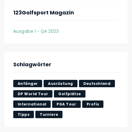
123Golfsport Magazin
Ausgabe 1 - Q4 2023
Schlagwörter
Anfänger
Ausrüstung
Deutschland
DP World Tour
Golfplätze
International
PGA Tour
Profis
Tipps
Turniere