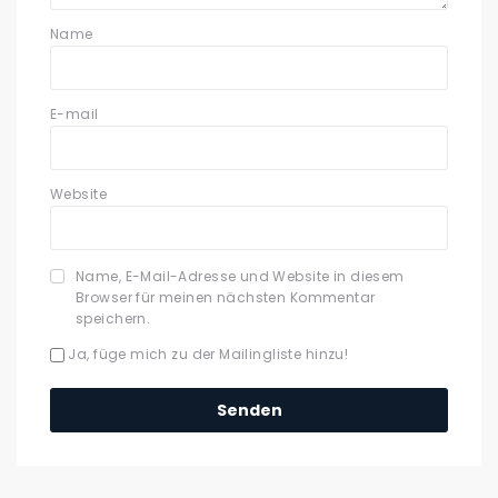
Name
E-mail
Website
Name, E-Mail-Adresse und Website in diesem
Browser für meinen nächsten Kommentar
speichern.
Ja, füge mich zu der Mailingliste hinzu!