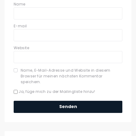
Name
E-mail
Website
Name, E-Mail-Adresse und Website in diesem
Browser für meinen nächsten Kommentar
speichern.
Ja, füge mich zu der Mailingliste hinzu!