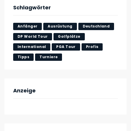
Schlagwörter
Anfänger
Ausrüstung
Deutschland
DP World Tour
Golfplätze
International
PGA Tour
Profis
Tipps
Turniere
Anzeige