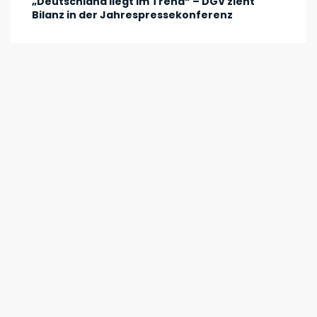
„Deutschland liegt im Trend“ – DGV zieht
Bilanz in der Jahrespressekonferenz