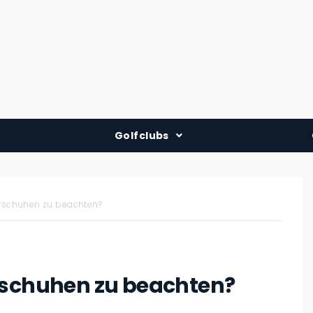
Golfclubs
Deutschland
Österreich
lfschuhen zu beachten?
Schweiz
fschuhen zu beachten?