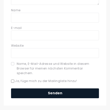
Name
E-mail
Website
Name, E-Mail-Adresse und Website in diesem
Browser für meinen nächsten Kommentar
speichern.
Ja, füge mich zu der Mailingliste hinzu!