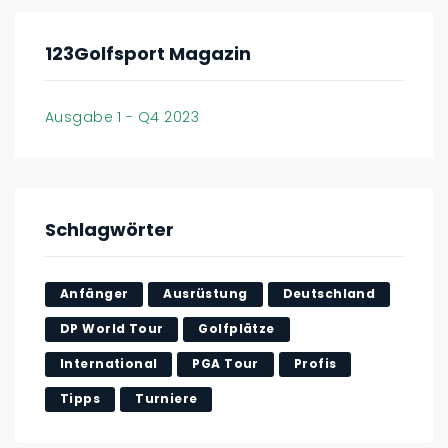
123Golfsport Magazin
Ausgabe 1 - Q4 2023
Schlagwörter
Anfänger
Ausrüstung
Deutschland
DP World Tour
Golfplätze
International
PGA Tour
Profis
Tipps
Turniere