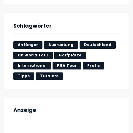
Schlagwörter
Anfänger
Ausrüstung
Deutschland
DP World Tour
Golfplätze
International
PGA Tour
Profis
Tipps
Turniere
Anzeige