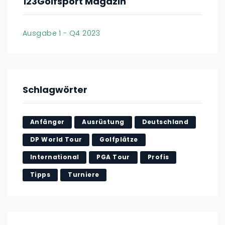
123Golfsport Magazin
Ausgabe 1 - Q4 2023
Schlagwörter
Anfänger
Ausrüstung
Deutschland
DP World Tour
Golfplätze
International
PGA Tour
Profis
Tipps
Turniere