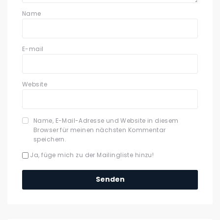
Name
E-mail
Website
Name, E-Mail-Adresse und Website in diesem
Browser für meinen nächsten Kommentar
speichern.
Ja, füge mich zu der Mailingliste hinzu!