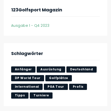
123Golfsport Magazin
Ausgabe 1 - Q4 2023
Schlagwörter
Anfänger
Ausrüstung
Deutschland
DP World Tour
Golfplätze
International
PGA Tour
Profis
Tipps
Turniere