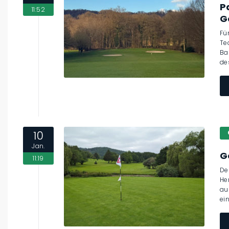
P
11:52
G
Fü
Te
Ba
de
10
Jan.
G
11:19
De
He
au
ei