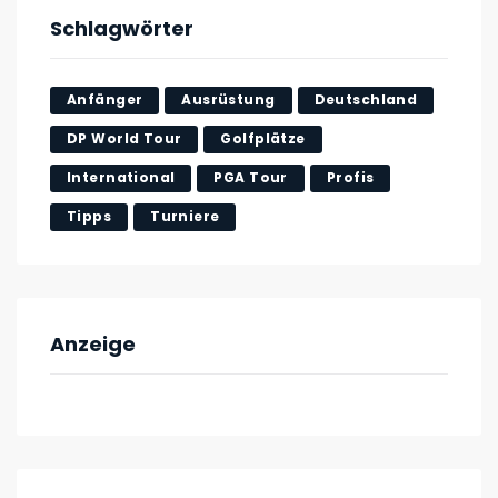
Schlagwörter
Anfänger
Ausrüstung
Deutschland
DP World Tour
Golfplätze
International
PGA Tour
Profis
Tipps
Turniere
Anzeige