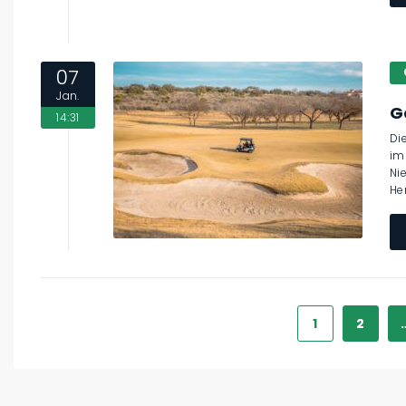
07
Jan.
G
14:31
Di
im
Ni
He
1
2