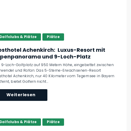
Golfclubs & Plätze
Plätze
osthotel Achenkirch: Luxus-Resort mit
lpenpanorama und 9-Loch-Platz
n 9-Loch-Golfplatz auf 950 Metern Höhe, eingebettet zwischen
rwendel und Rofan: Das 5-Sterne-Erwachsenen-Resort
sthotel Achenkirch, nur 40 Kilometer vom Tegernsee in Bayern
fernt, bietet Golfern nicht...
Weiterlesen
Golfclubs & Plätze
Plätze