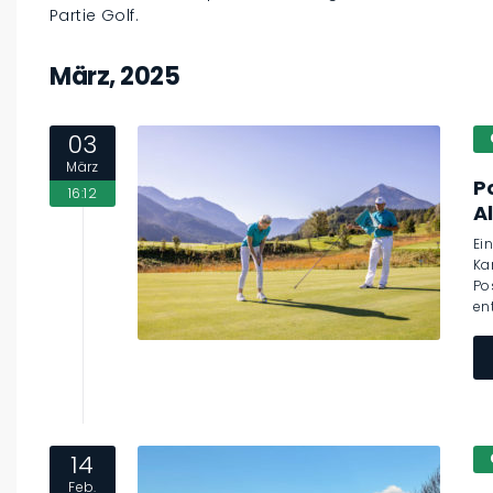
Partie Golf.
März, 2025
03
März
P
16:12
A
Ei
Ka
Po
ent
14
Feb.