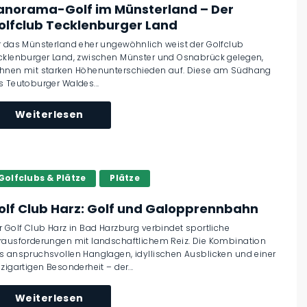
anorama-Golf im Münsterland – Der
olfclub Tecklenburger Land
r das Münsterland eher ungewöhnlich weist der Golfclub
cklenburger Land, zwischen Münster und Osnabrück gelegen,
hnen mit starken Höhenunterschieden auf. Diese am Südhang
s Teutoburger Waldes...
Weiterlesen
Golfclubs & Plätze
Plätze
olf Club Harz: Golf und Galopprennbahn
r Golf Club Harz in Bad Harzburg verbindet sportliche
rausforderungen mit landschaftlichem Reiz. Die Kombination
s anspruchsvollen Hanglagen, idyllischen Ausblicken und einer
nzigartigen Besonderheit – der...
Weiterlesen