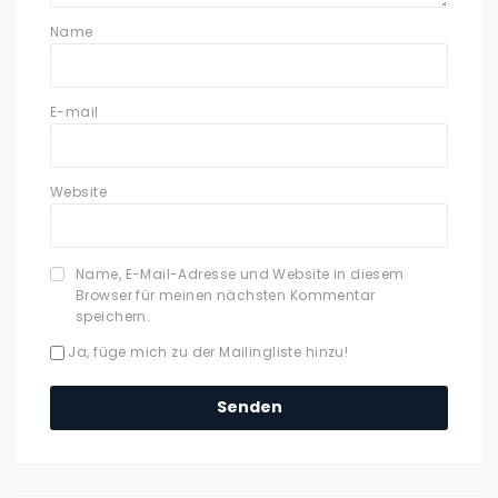
Name
E-mail
Website
Name, E-Mail-Adresse und Website in diesem
Browser für meinen nächsten Kommentar
speichern.
Ja, füge mich zu der Mailingliste hinzu!