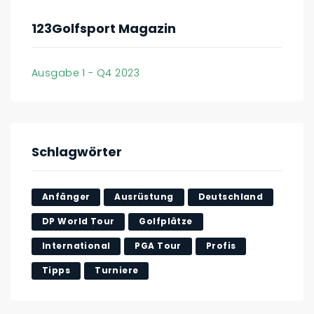
123Golfsport Magazin
Ausgabe 1 - Q4 2023
Schlagwörter
Anfänger
Ausrüstung
Deutschland
DP World Tour
Golfplätze
International
PGA Tour
Profis
Tipps
Turniere