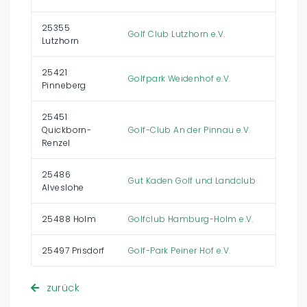
25355
Golf Club Lutzhorn e.V.
Lutzhorn
25421
Golfpark Weidenhof e.V.
Pinneberg
25451
Quickborn-
Golf-Club An der Pinnau e.V.
Renzel
25486
Gut Kaden Golf und Landclub
Alveslohe
25488 Holm
Golfclub Hamburg-Holm e.V.
25497 Prisdorf
Golf-Park Peiner Hof e.V.
zurück