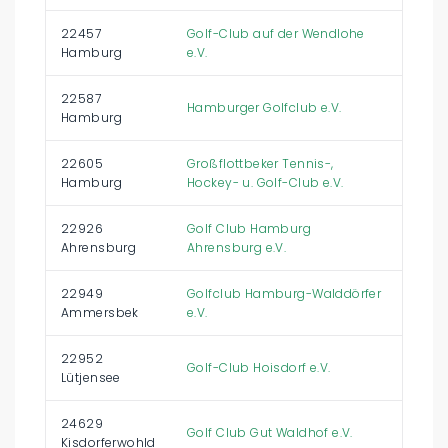
22457
Golf-Club auf der Wendlohe
Hamburg
e.V.
22587
Hamburger Golfclub e.V.
Hamburg
22605
Großflottbeker Tennis-,
Hamburg
Hockey- u. Golf-Club e.V.
22926
Golf Club Hamburg
Ahrensburg
Ahrensburg e.V.
22949
Golfclub Hamburg-Walddörfer
Ammersbek
e.V.
22952
Golf-Club Hoisdorf e.V.
Lütjensee
24629
Golf Club Gut Waldhof e.V.
Kisdorferwohld