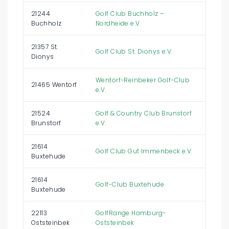
21244
Golf Club Buchholz –
Buchholz
Nordheide e.V.
21357 St.
Golf Club St. Dionys e.V.
Dionys
Wentorf-Reinbeker Golf-Club
21465 Wentorf
e.V.
21524
Golf & Country Club Brunstorf
Brunstorf
e.V.
21614
Golf Club Gut Immenbeck e.V.
Buxtehude
21614
Golf-Club Buxtehude
Buxtehude
22113
GolfRange Hamburg-
Oststeinbek
Oststeinbek