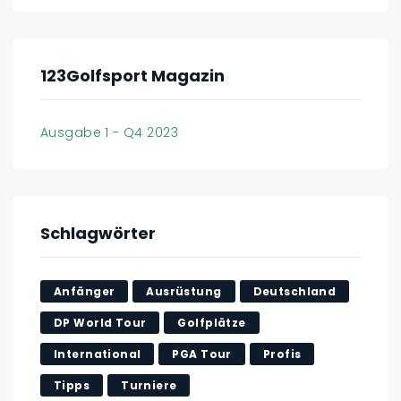
123Golfsport Magazin
Ausgabe 1 - Q4 2023
Schlagwörter
Anfänger
Ausrüstung
Deutschland
DP World Tour
Golfplätze
International
PGA Tour
Profis
Tipps
Turniere