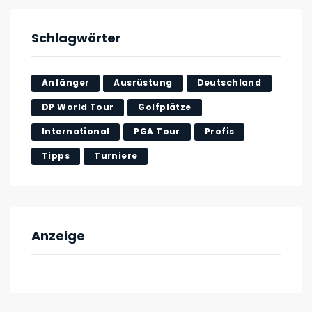
Schlagwörter
Anfänger
Ausrüstung
Deutschland
DP World Tour
Golfplätze
International
PGA Tour
Profis
Tipps
Turniere
Anzeige