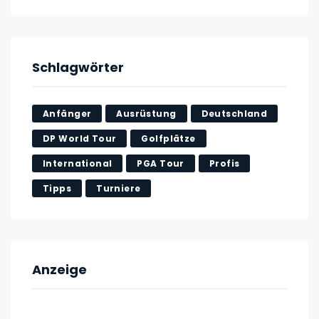
Schlagwörter
Anfänger
Ausrüstung
Deutschland
DP World Tour
Golfplätze
International
PGA Tour
Profis
Tipps
Turniere
Anzeige