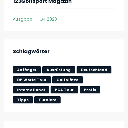
123Golfsport Magazin
Ausgabe 1 - Q4 2023
Schlagwörter
Anfänger
Ausrüstung
Deutschland
DP World Tour
Golfplätze
International
PGA Tour
Profis
Tipps
Turniere