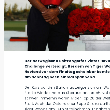
Der norwegische Spitzengolfer Viktor Hovla
Challenge verteidigt. Bei dem von Tiger W
Hovland vor dem Finaltag scheinbar komfor
am Sonntag noch einmal spannend.
Der Kurs auf den Bahamas zeigte sich am W
Starke Winde und das überaus anspruchsvoll
schwer. Immerhin waren 17 der Top 20 der Wel
Start. Auch der Österreicher Sepp Straka durf
Tiger Woods am Turnier teilnehmen. Er nahm Woo