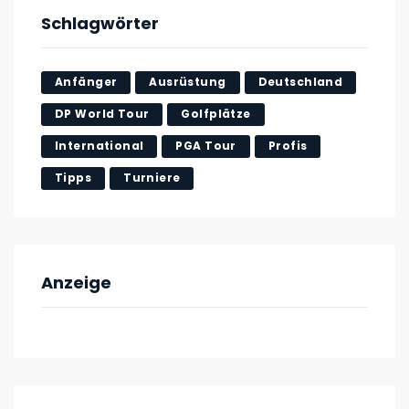
Schlagwörter
Anfänger
Ausrüstung
Deutschland
DP World Tour
Golfplätze
International
PGA Tour
Profis
Tipps
Turniere
Anzeige