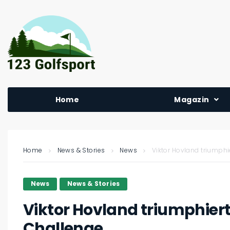
Home
Magazin
Home
News & Stories
News
Viktor Hovland triumphi
News
News & Stories
Viktor Hovland triumphiert
Challenge