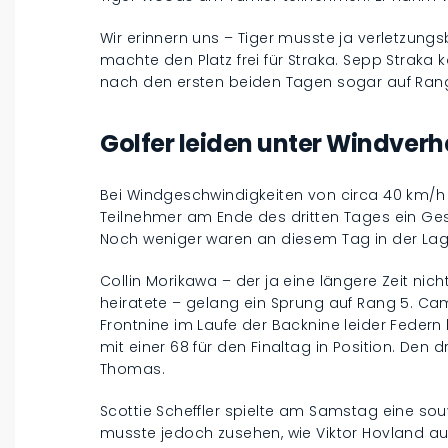
Wir erinnern uns – Tiger musste ja verletzungs
machte den Platz frei für Straka. Sepp Strak
nach den ersten beiden Tagen sogar auf Ran
Golfer leiden unter Windver
Bei Windgeschwindigkeiten von circa 40 km/h 
Teilnehmer am Ende des dritten Tages ein Ge
Noch weniger waren an diesem Tag in der Lage,
Collin Morikawa – der ja eine längere Zeit nic
heiratete – gelang ein Sprung auf Rang 5. Ca
Frontnine im Laufe der Backnine leider Federn 
mit einer 68 für den Finaltag in Position. Den dr
Thomas.
Scottie Scheffler spielte am Samstag eine sou
musste jedoch zusehen, wie Viktor Hovland au