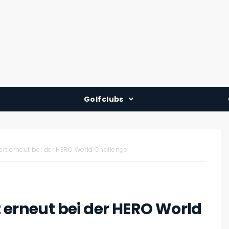
Golfclubs
Deutschland
Österreich
ert erneut bei der HERO World Challenge
Schweiz
 erneut bei der HERO World