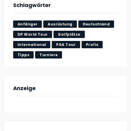
Schlagwörter
Anfänger
Ausrüstung
Deutschland
DP World Tour
Golfplätze
International
PGA Tour
Profis
Tipps
Turniere
Anzeige