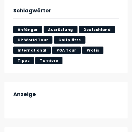
Schlagwörter
Anfänger
Ausrüstung
Deutschland
DP World Tour
Golfplätze
International
PGA Tour
Profis
Tipps
Turniere
Anzeige