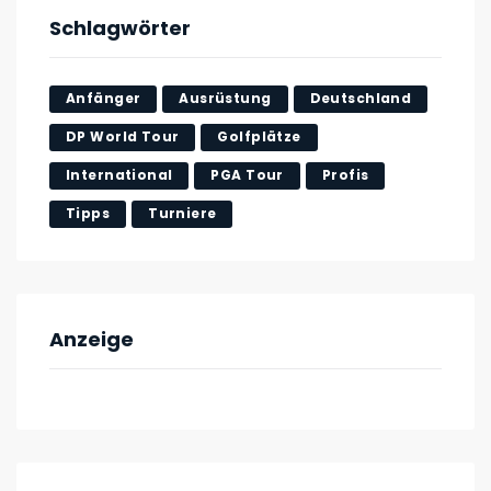
Schlagwörter
Anfänger
Ausrüstung
Deutschland
DP World Tour
Golfplätze
International
PGA Tour
Profis
Tipps
Turniere
Anzeige