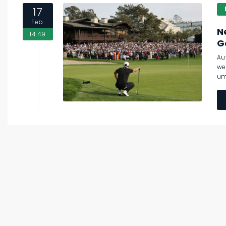
17
Feb.
N
14:49
G
Au
we
um