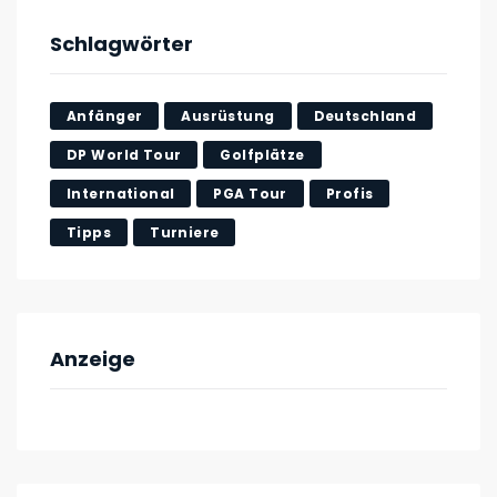
Schlagwörter
Anfänger
Ausrüstung
Deutschland
DP World Tour
Golfplätze
International
PGA Tour
Profis
Tipps
Turniere
Anzeige