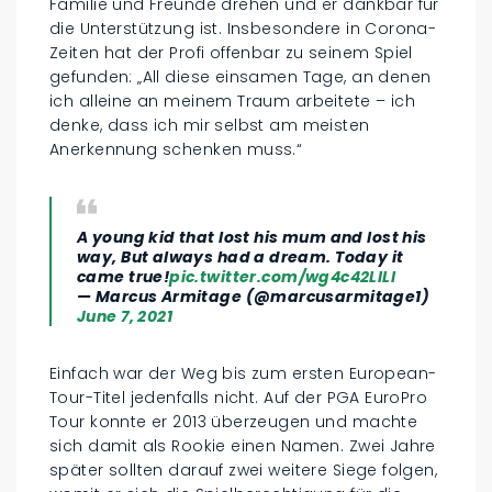
Familie und Freunde drehen und er dankbar für
die Unterstützung ist. Insbesondere in Corona-
Zeiten hat der Profi offenbar zu seinem Spiel
gefunden: „All diese einsamen Tage, an denen
ich alleine an meinem Traum arbeitete – ich
denke, dass ich mir selbst am meisten
Anerkennung schenken muss.“
A young kid that lost his mum and lost his
way, But always had a dream. Today it
came true!
pic.twitter.com/wg4c42LILl
— Marcus Armitage (@marcusarmitage1)
June 7, 2021
Einfach war der Weg bis zum ersten European-
Tour-Titel jedenfalls nicht. Auf der PGA EuroPro
Tour konnte er 2013 überzeugen und machte
sich damit als Rookie einen Namen. Zwei Jahre
später sollten darauf zwei weitere Siege folgen,